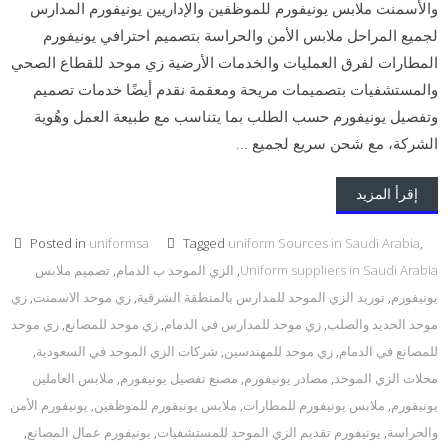
والأسمنت ملابس يونيفورم للموظفين والإداريين يونيفورم المدارس
لجميع المراحل ملابس الأمن والحراسة بتصميم احترافي يونيفورم
المطارات لفرق العمليات والخدمات الأرضية زي موحد للقطاع الصحي
والمستشفيات بتصميمات مريحة ومعقمة نقدم أيضًا خدمات تصميم
وتفصيل يونيفورم حسب الطلب بما يتناسب مع طبيعة العمل وهُوية
الشركة، مع شحن سريع لجميع ...
إقرأ المزيد
Posted in
uniformsa
Tagged
uniform Sources in Saudi Arabia
,
Uniform suppliers in Saudi Arabia
,
الزي الموحد ب الدمام
,
تصميم ملابس
يونيفورم
,
توريد الزي الموحد للمدارس بالمنطقة الشرقية
,
زي موحد الاسمنت
,
زي
موحد الحديد والصلب
,
زي موحد للمدارس في الدمام
,
زي موحد للمصانع
,
زي موحد
للمصانع في الدمام
,
زي موحد للمهندسين
,
شركات الزي الموحد في السعودية
,
محلات الزي الموحد
,
مصادر يونيفورم
,
مصنع تفصيل يونيفورم
,
ملابس العاملين
يونيفورم
,
ملابس يونيفورم للمطارات
,
ملابس يونيفورم للموظفين
,
يونيفورم الأمن
والحراسة
,
يونيفورم تقديم الزي الموحد للمستشفيات
,
يونيفورم عمال المصانع
,