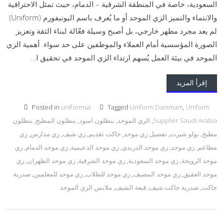
السعودية، خاصة في المنطقة الشرقية – الدمام، حيث تمثل الاحترافية
والانتماء والتميز.الزي الموحد أو ما يُعرف باسم اليونيفورم (Uniform)
لم يعد مجرد مظهر خارجي، بل أصبح وسيلة فعّالة لبناء الثقة وتعزيز
الصورة المؤسسية أمام العملاء والموظفين على حد سواء. أهمية الزي
الموحد في بيئة العمل يُسهم ارتداء الزي الموحد في تحقيق ا...
إقرأ المزيد
Posted in
uniformsa
Tagged
Uniform Dammam
,
Uniform
Supplier Saudi Arabia
,
الزي الموحد
,
بنطلون اسود
,
بنطلون المطبخ
,
بنطلون
مطبخ
,
بولو شيرت
,
تفصيل زي موحد
,
جاكت تقديم
,
زي شيف
,
زي مدارس
,
زي
مطاعم
,
زي موحد
,
زي موحد الدريدي
,
زي موحد الدعيمية
,
زي موحد الدمام
,
زي
موحد الرويحة
,
زي موحد السعودية
,
زي موحد الشرقية
,
زي موحد الظهران
,
زي
موحد العقيق
,
زي موحد المصيف
,
زي موحد للطلاب
,
زي موحد للمعلمين
,
صدرية
جاكت
,
صدرية جاكت شيف
,
قبعة الشيف
,
ملابس الزي الموحد