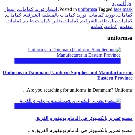
إقرأ المزيد
face mask
Tagged
uniformsa
Posted in
,
اسعار توريد كمامات
,
اسعار
كمامات
,
توريد كمامات
,
توريد كمامات بالمنطقة الشرقية
,
كمامات
,
كمامات بالمنطقة الشرقية
,
كمامات بفلتر
,
كمامات طبيه
,
كمامات
معقمه
,
كمامة
,
كمامه
uniformsa
28
أكتوبر
Uniforms in Dammam | Uniform Supplier and Manufacturer in
Eastern Province
Are you searching for uniforms in Dammam? Uniforms...
24
أغسطس
مصنع تطريز بالكمبيوتر في الدمام يونيفورم الفريق
مصنع تطريز بالكمبيوتر في الدمام يونيفورم الفريق ه...