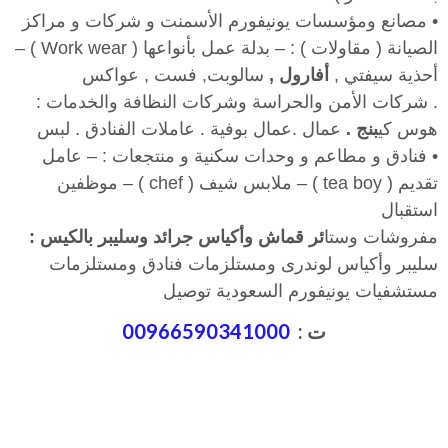
•
مصانع ومؤسسات يونيفورم الأسمنت و شركات و مراكز
الصيانة
(
مقاولات
) : –
بدلة عمل بأنواعها
( Work wear ) –
أحذية سيفتي
,
أ
فارول
,
سالوبت
,
فست
,
عواكس
.
شركات الأمن والحراسة وشركات النظافة والخدمات
:
هوس كي
ب
نج
.
عمال
.
عمال بوفية
.
عاملات الفنادق
.
لبس
•
فنادق و مطاعم و وحدات سكنية و منتجعات
: –
عامل
تقديم
( tea boy ) –
ملابس شيف
( chef ) –
موظفين
استقبال
مفروشات وستا
ئ
ر قماش وأكياس جرائد وسليبر بالكيس
:
سليبر وأكياس لوندرى ومستلزمات فنادق ومستلزمات
مستشفيات يونيفورم السعودية توصيل
ت :
00966590341000