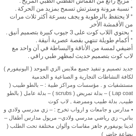
* مزيج رائع من القماش القطني الطبي المريح .
* نسبة مرونة وسترتش تسمح بمزيد من الحركة .
* لا يحتفظ بالرطوبة و يجف بسرعة أكثر ثلاث مرات
من الأقمشة الأخر
* يحتوي اللاب كوت على 3 جيوب كبيرة بتصميم أنيق .
* أكمام طويلة تنتهي بقصة عصرية أنيقة .
أضيفي لمسة من الأناقة والبساطة في آن واحد مع
لاب كوت بتصميم حديث لمظهر طبي راقي .
جديد تصميم و تنفيذ جميع ملابس الزي الموحد
(
اليونيفورم
)
لكافة النشاطات التجارية و الصناعية و الخدمية
مستشفيات و
.
مؤسسات ومراكز طبية
: –
بالطو طبيب
(
Lap coat ) –
بدلة تمريض
( scrubs ) –
بدلة عامل
(
بالطو
طبيب
,
بدلة طبيب وممرضة
,
لاب كوت
•
مدارس و جامعات و ارواب تخرج
: –
زي مدرسي ولادي و
بناتي
–
زي رياضي مدرسي ولادي
–
مريول مدارس أطفال
–
لدينا يونيفورم جاهز مقاسات وألوان مختلفة تحت الطلب
(
بضاعة حاضر
)